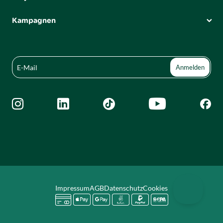
Kampagnen





Impressum
AGB
Datenschutz
Cookies





