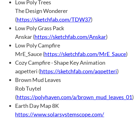
Low Poly Trees
The Design Wonderer
(
https://sketchfab.com/TDW37
)
Low Poly Grass Pack
Anskar (
https://sketchfab.com/Anskar
)
Low Poly Campfire
MrE_Sauce (
https://sketchfab.com/MrE_Sauce
)
Cozy Campfire - Shape Key Animation
aqpetteri (
https://sketchfab.com/aqpetteri
)
Brown Mud Leaves
Rob Tuytel
(
https://polyhaven.com/a/brown_mud_leaves_01
)
Earth Day Map 8K
https://www.solarsystemscope.com/