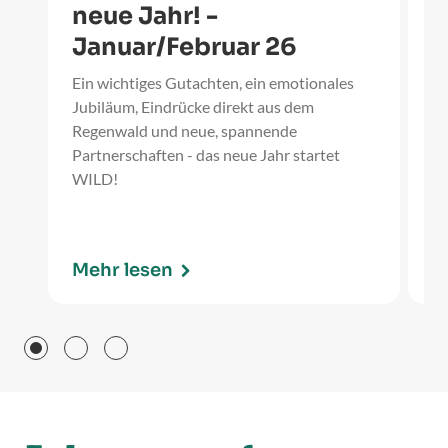
neue Jahr! -
W
Januar/Februar 26
D
Ein wichtiges Gutachten, ein emotionales
Ei
Jubiläum, Eindrücke direkt aus dem
20
Regenwald und neue, spannende
ei
Partnerschaften - das neue Jahr startet
un
WILD!
ge
Mehr lesen
M