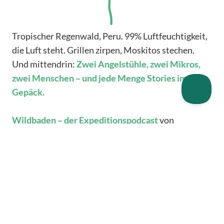
Tropischer Regenwald, Peru. 99% Luftfeuchtigkeit,
die Luft steht. Grillen zirpen, Moskitos stechen.
Und mittendrin:
Zwei Angelstühle, zwei Mikros,
zwei Menschen – und jede Menge Stories im
Gepäck.
Wildbaden – der Expeditionspodcast
von
Wilderness International nimmt dich mit auf eine
erschwerliche, emotionale und manchmal
überraschend komische Forschungsreise an den
artenreichsten Ort der Erde – den tropischen
Regenwald in Peru – mit Menschen, die nicht
weniger divers als seine Tier- und Pflanzenwelt
sind:
Forschende, Umwelt- und