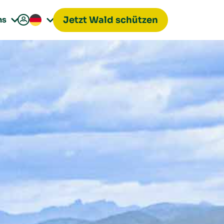

ns
Jetzt Wald schützen

