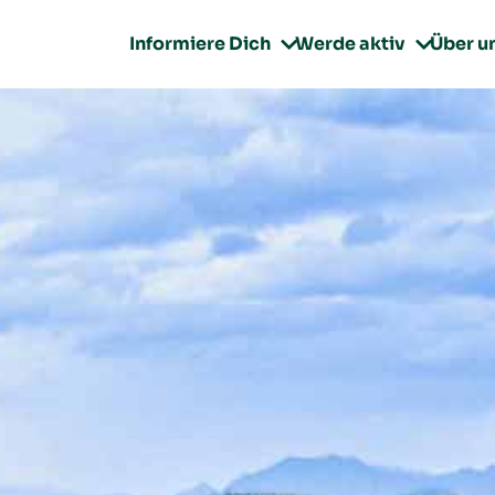
Informiere Dich
Werde aktiv
Über u

