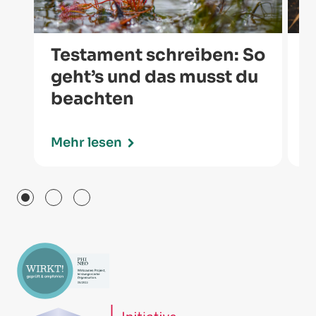
Testament schreiben: So
E
geht’s und das musst du
d
beachten
D
Mehr lesen
M