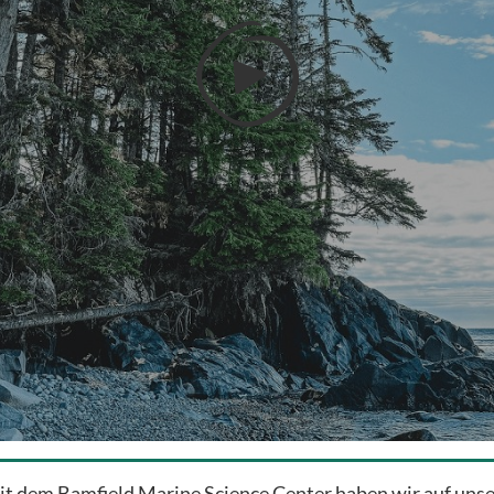

it dem Bamfield Marine Science Center haben wir auf uns