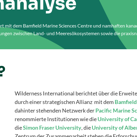
analyse
ert mit dem Bamfield Marine Sciences Centre und namhaften kanad
rkungen zwischen Land- und Meeresökosystemen sowie die praxis
?
Wilderness International berichtet über die Erweit
durch einer strategischen Allianz mit dem
Bamfield
dahinter stehenden Netzwerk der
Pacific
Marine
Sc
renommierte Institutionen wie die
University of Ca
die
Simon
Fraser
University
, die
University
of Albe
Zentrum der Zusammenarbeit stehen die Erforschu