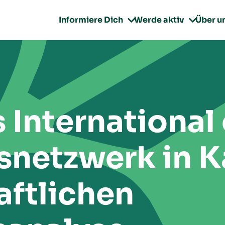
Informiere Dich
Werde aktiv
Über u


 International 
snetzwerk in K
ftlichen