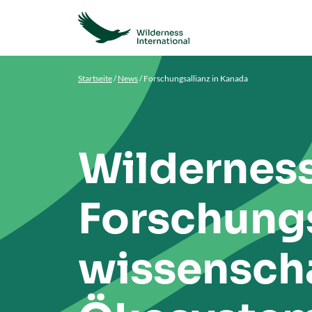
Startseite
/
News
/
Forschungsallianz in Kanada
Wilderness
Forschung
wissenscha