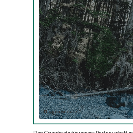
DATENSCHUTZ

Den Grundstein für unsere Partnerschaft m