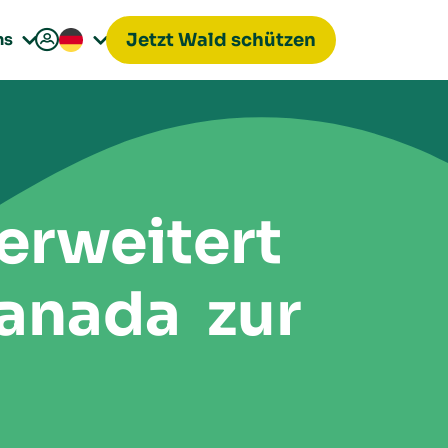

ns
Jetzt Wald schützen


erweitert
anada zur