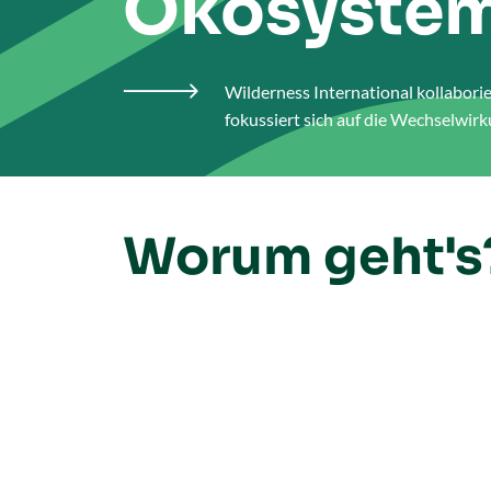
Ökosystem
Wilderness International kollabori

fokussiert sich auf die Wechselwi
Worum geht's