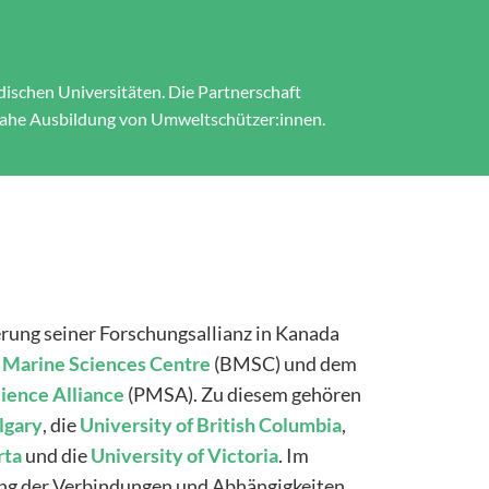
ischen Universitäten. Die Partnerschaft
nahe Ausbildung von Umweltschützer:innen.
erung seiner Forschungsallianz in Kanada
Marine
Sciences
Centre
(BMSC) und dem
ience
Alliance
(PMSA). Zu diesem gehören
lgary
, die
University
of
British
Columbia
,
rta
und die
University of Victoria
. Im
ng der Verbindungen und Abhängigkeiten